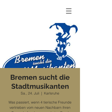
Bremen sucht die
Stadtmusikanten
Sa., 24. Juli
  |  
Karlsruhe
Was passiert, wenn 4 tierische Freunde
vertrieben vom neuen Nachbarn ihren