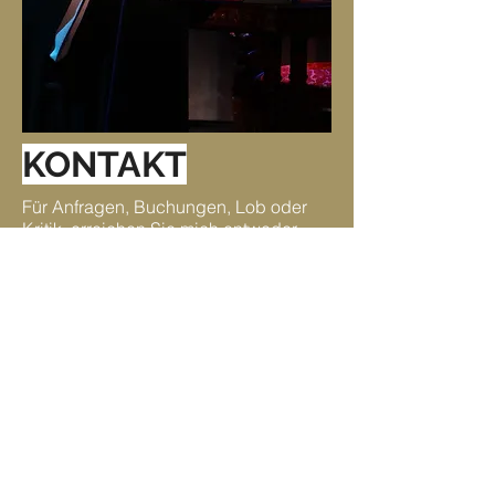
KONTAKT
Für Anfragen, Buchungen, Lob oder
Kritik, erreichen Sie mich entweder
unter meiner E-Mail Adresse :
maike@berlin.de
oder über meine Agentur:
Agentur T3 GbR
Stresemannstraße 84
22769 Hamburg
info@agentur-tdrei.de
Stefan Reil und Stefan Tolnai
© 2020 Maike Katrin Merkel